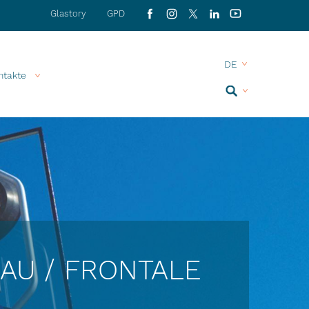
Glastory
GPD
Facebook
Instagram
X
LinkedIn
YouTube
ntakte
Search
AU / FRONTALE