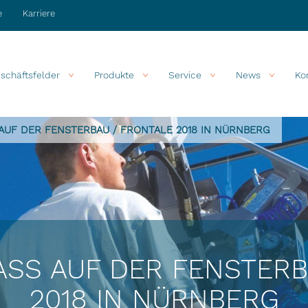
e
Karriere
schäftsfelder
Produkte
Service
News
Ko
AUF DER FENSTERBAU / FRONTALE 2018 IN NÜRNBERG
ASS AUF DER FENSTERB
2018 IN NÜRNBERG