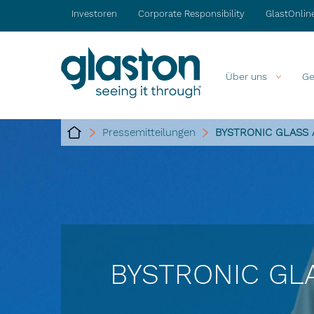
Investoren
Corporate Responsibility
GlastOnlin
Über uns
Ge
Pressemitteilungen
BYSTRONIC GLASS 
BYSTRONIC GL