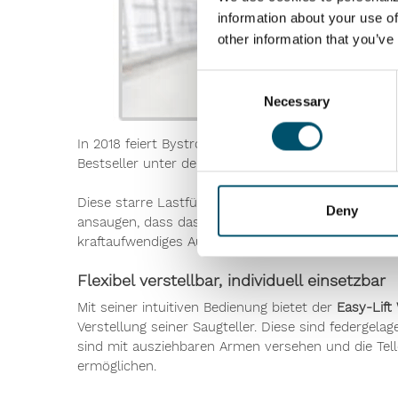
information about your use of
other information that you’ve
Consent
Necessary
Selection
In 2018 feiert Bystronic glass das 20-jährige Jubi
Bestseller unter den Bystronic glass Handlinggerä
Diese starre Lastführung ist auch der große Plus
Deny
ansaugen, dass das Glas immer in der gewünschten
kraftaufwendiges Ausrichten und zeitraubendes Nac
Flexibel verstellbar, individuell einsetzbar
Mit seiner intuitiven Bedienung bietet der
Easy-Lif
Verstellung seiner Saugteller. Diese sind federgel
sind mit ausziehbaren Armen versehen und die Telle
ermöglichen.