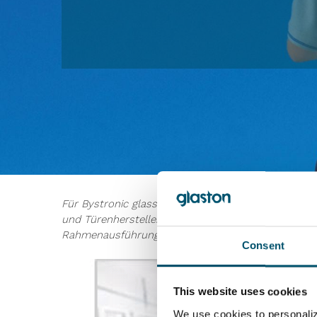
Für Bystronic glass steht die Messe FENSTERBAU / 
und Türenhersteller hat Bystronic glass den Typ Ea
Rahmenausführung ist und somit den speziellen A
Consent
This website uses cookies
We use cookies to personaliz