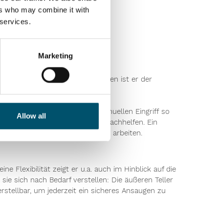
ers who may combine it with
 services.
Marketing
hr als 2.200 verkauften Exemplaren ist er der
ringen Eigengewicht.
ierglaseinheit jederzeit ohne manuellen Eingriff so
Allow all
rahmen muss er nicht manuell nachhelfen. Ein
tig ergonomisch und ökonomisch arbeiten.
e Flexibilität zeigt er u.a. auch im Hinblick auf die
ie sich nach Bedarf verstellen: Die äußeren Teller
rstellbar, um jederzeit ein sicheres Ansaugen zu