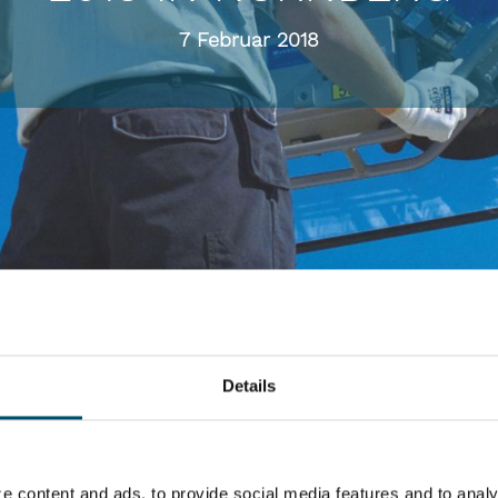
7 Februar 2018
FRONTALE 2018 in Nürnberg unter dem Motto „Take it easy in der
sy-Lift WINDOW im Produktprogramm. Er ist in der Branche sehr 
nforderungen im Fensterbau perfekt gerecht wird.
Details
e content and ads, to provide social media features and to analy