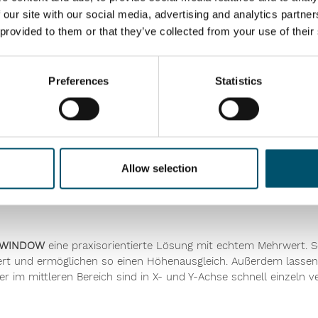
 our site with our social media, advertising and analytics partn
 provided to them or that they’ve collected from your use of their
Preferences
Statistics
läum der Produkteinführung des Handlinggeräts
Easy-Lift
. Mit me
ten und überzeugt mit seiner starren Lastführung und seinem ge
punkt des
Easy-Lift WINDOW
. Dadurch kann der Bediener die Isol
Allow selection
 Position bleibt. Beim nachfolgenden Einsetzen in den Fenster
hjustieren entfällt dadurch. Somit kann der Bediener gleichzei
t WINDOW
eine praxisorientierte Lösung mit echtem Mehrwert. Sein
agert und ermöglichen so einen Höhenausgleich. Außerdem lassen s
r im mittleren Bereich sind in X- und Y-Achse schnell einzeln ve