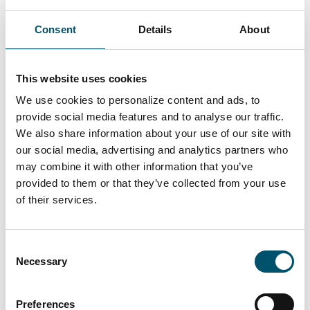
Veränderungsprozess geführt. Nach seiner
Ankunft sah er eine große Chance für das
Consent
Details
About
Unternehmen, sowohl das Produktionsniveau als
auch die Qualität zu steigern, um einen neuen
This website uses cookies
Glasstandard für den wachsenden
kommerziellen und High-End-Sektor im
We use cookies to personalize content and ads, to
provide social media features and to analyse our traffic.
Vereinigten Königreich zu erreichen. „Als unsere
We also share information about your use of our site with
Investitionspläne in Gang kamen, schien der
our social media, advertising and analytics partners who
frühere Name Village Glass einfach nicht mehr
may combine it with other information that you’ve
angemessen für das Unternehmen zu sein.
provided to them or that they’ve collected from your use
Während wir also einen vollständigen kulturellen
of their services.
Wandel förderten, beschlossen wir, das
Unternehmen umzubenennen, um unserem
Consent
künftigen Schwerpunkt gerecht zu werden“, sagt
Necessary
Selection
er.
Eine der Schlüsselkomponenten der Investition
Preferences