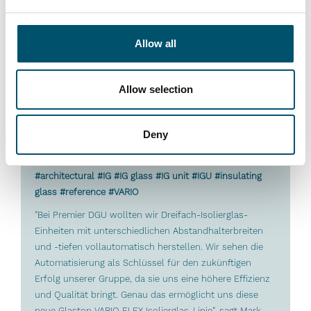
Lesen Sie mehr
Allow all
Allow selection
Deny
Premier DGU, Großbritannien
#architectural #IG #IG glass #IG unit #IGU #insulating
glass #reference #VARIO
"Bei Premier DGU wollten wir Dreifach-Isolierglas-
Einheiten mit unterschiedlichen Abstandhalterbreiten
und -tiefen vollautomatisch herstellen. Wir sehen die
Automatisierung als Schlüssel für den zukünftigen
Erfolg unserer Gruppe, da sie uns eine höhere Effizienz
und Qualität bringt. Genau das ermöglicht uns diese
neue Glaston VARIO FLEX Isolierglas-Linie", sagt Mark