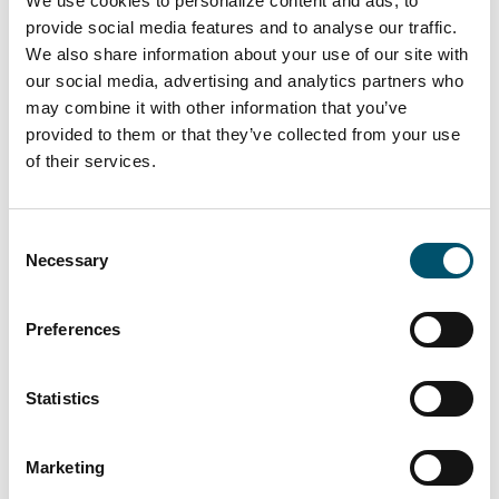
We use cookies to personalize content and ads, to
provide social media features and to analyse our traffic.
We also share information about your use of our site with
our social media, advertising and analytics partners who
may combine it with other information that you’ve
provided to them or that they’ve collected from your use
of their services.
Lasiluoto, Finland
Consent
#automation #autopilot #FC Series #flat glass
Necessary
Selection
tempering #glass tempering process #safety glass
#tempered glass
Preferences
“We had a clear need for larger tempered glass that our
subcontracting network simply couldn’t deliver. In
addition, we wanted the ability to process glasses with
Statistics
different coatings and meet the growing domestic
demand for striking, impressive glass architecture,” says
Kari Lilja, Managing Director of Lasiluoto.
Marketing