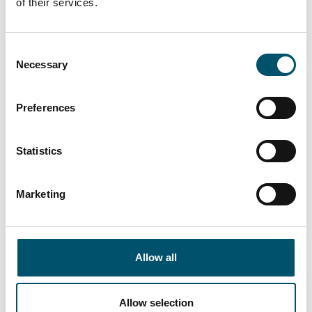
of their services.
“We had a clear need for larger tempered glass that our
subcontracting network simply couldn’t deliver. In
addition, we wanted the ability to process glasses with
Consent
different coatings and meet the growing domestic
Necessary
Selection
demand for striking, impressive glass architecture,” says
Kari Lilja, Managing Director of Lasiluoto.
Preferences
Lesen Sie mehr
Statistics
Marketing
Allow all
Premier DGU, Großbritannien
#architectural #IG #IG glass #IG unit #IGU #insulating
Allow selection
glass #reference #VARIO