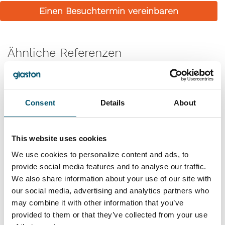
Einen Besuchtermin vereinbaren
Ähnliche Referenzen
Consent
Details
About
This website uses cookies
We use cookies to personalize content and ads, to
provide social media features and to analyse our traffic.
Lasiluoto, Finland
We also share information about your use of our site with
our social media, advertising and analytics partners who
#automation #autopilot #FC Series #flat glass
may combine it with other information that you’ve
tempering #glass tempering process #safety glass
provided to them or that they’ve collected from your use
#tempered glass