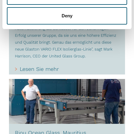
"Bei Premier DGU wollten wir Dreifach-Isolierglas-
Einheiten mit unterschiedlichen Abstandhalterbreiten
Deny
und -tiefen vollautomatisch herstellen. Wir sehen die
Automatisierung als Schlüssel für den zukünftigen
Erfolg unserer Gruppe, da sie uns eine höhere Effizienz
und Qualität bringt. Genau das ermöglicht uns diese
neue Glaston VARIO FLEX Isolierglas-Linie", sagt Mark
Harrison, CEO der United Glass Group.
Lesen Sie mehr
Riou Ocean Glass, Mauritius