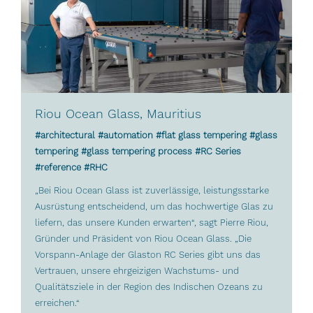
Riou Ocean Glass, Mauritius
#architectural #automation #flat glass tempering #glass
tempering #glass tempering process #RC Series
#reference #RHC
„Bei Riou Ocean Glass ist zuverlässige, leistungsstarke
Ausrüstung entscheidend, um das hochwertige Glas zu
liefern, das unsere Kunden erwarten“, sagt Pierre Riou,
Gründer und Präsident von Riou Ocean Glass. „Die
Vorspann-Anlage der Glaston RC Series gibt uns das
Vertrauen, unsere ehrgeizigen Wachstums- und
Qualitätsziele in der Region des Indischen Ozeans zu
erreichen.“