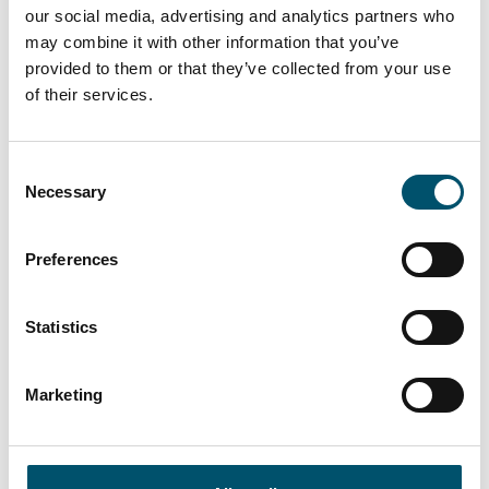
our social media, advertising and analytics partners who
may combine it with other information that you’ve
provided to them or that they’ve collected from your use
Lasiluoto, Finland
of their services.
#automation #autopilot #FC Series #flat glass
tempering #glass tempering process #safety glass
#tempered glass
Consent
Necessary
Selection
“We had a clear need for larger tempered glass that our
subcontracting network simply couldn’t deliver. In
addition, we wanted the ability to process glasses with
Preferences
different coatings and meet the growing domestic
demand for striking, impressive glass architecture,” says
Kari Lilja, Managing Director of Lasiluoto.
Statistics
Lesen Sie mehr
Marketing