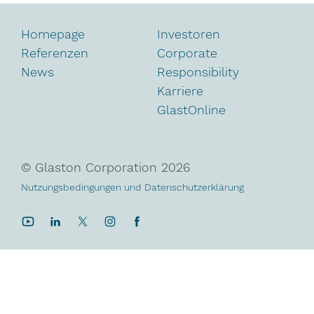
Homepage
Investoren
Referenzen
Corporate
News
Responsibility
Karriere
GlastOnline
© Glaston Corporation
2026
Nutzungsbedingungen und Datenschutzerklärung
YouTube
LinkedIn
Twitter
Instagram
Facebook