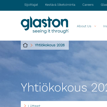
Sijoittajat
Kestävä liiketoiminta
Careers
Gla
About Us
In
Yhtiökokous 2026
Yhtiökokous 20
Liitteet