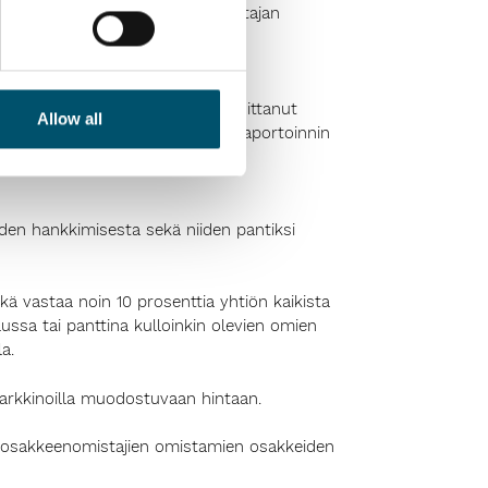
io yhtiön hyväksymän tilintarkastajan
eisö KPMG Oy Ab:n, joka on ilmoittanut
Allow all
sen mukaisesti, että kestävyysraportoinnin
an.
den hankkimisesta sekä niiden pantiksi
ä vastaa noin 10 prosenttia yhtiön kaikista
ussa tai panttina kulloinkin olevien omien
a.
arkkinoilla muodostuvaan hintaan.
in osakkeenomistajien omistamien osakkeiden