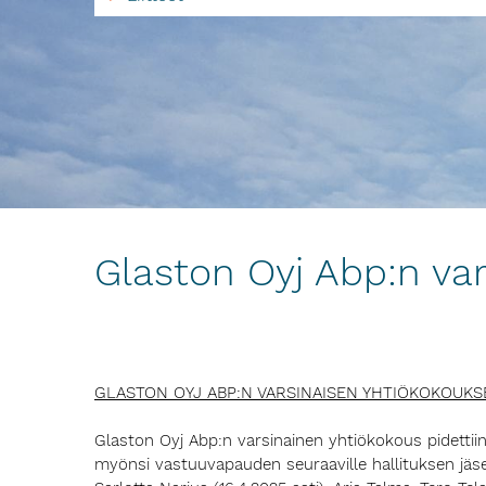
Glaston Oyj Abp:n va
GLASTON OYJ ABP:N VARSINAISEN YHTIÖKOKOUKS
Glaston Oyj Abp:n varsinainen yhtiökokous pidettiin 1
myönsi vastuuvapauden seuraaville hallituksen jäsenil