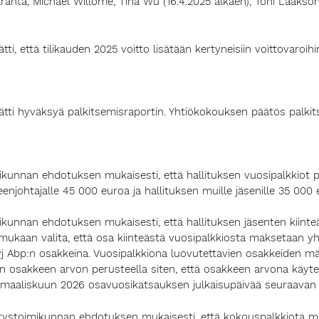
laranta, Michael Willome, Tina Wu (16.4.2025 alkaen), Toni Laaksone
 että tilikauden 2025 voitto lisätään kertyneisiin voittovaroihin 
tti hyväksyä palkitsemisraportin. Yhtiökokouksen päätös palk
kunnan ehdotuksen mukaisesti, että hallituksen vuosipalkkiot p
enjohtajalle 45 000 euroa ja hallituksen muille jäsenille 35 000 
ikunnan ehdotuksen mukaisesti, että hallituksen jäsenten kiint
mukaan valita, että osa kiinteästä vuosipalkkiosta maksetaan yht
j Abp:n osakkeina. Vuosipalkkiona luovutettavien osakkeiden m
 osakkeen arvon perusteella siten, että osakkeen arvona käyt
−maaliskuun 2026 osavuosikatsauksen julkaisupäivää seuraavan 
mitystoimikunnan ehdotuksen mukaisesti, että kokouspalkkiota