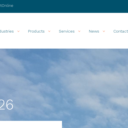
stOnline
dustries
Products
Services
News
Contact
26