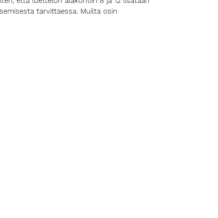
n, että luettelon alakohtiin 8 ja 12 lisätään
emisesta tarvittaessa. Muilta osin