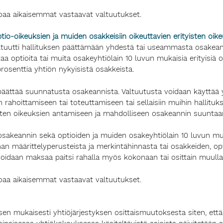
oaa aikaisemmat vastaavat valtuutukset.
io-oikeuksien ja muiden osakkeisiin oikeuttavien erityisten oik
tuutti hallituksen päättämään yhdestä tai useammasta osakeanni
aa optioita tai muita osakeyhtiölain 10 luvun mukaisia erityisiä 
rosenttia yhtiön nykyisistä osakkeista.
 päättää suunnatusta osakeannista. Valtuutusta voidaan käyttää y
tien rahoittamiseen tai toteuttamiseen tai sellaisiin muihin hallitu
yisten oikeuksien antamiseen ja mahdolliseen osakeannin suuntaa
 osakeannin sekä optioiden ja muiden osakeyhtiölain 10 luvun mu
n määrittelyperusteista ja merkintähinnasta tai osakkeiden, opti
 voidaan maksaa paitsi rahalla myös kokonaan tai osittain muull
oaa aikaisemmat vastaavat valtuutukset.
en mukaisesti yhtiöjärjestyksen osittaismuutoksesta siten, että