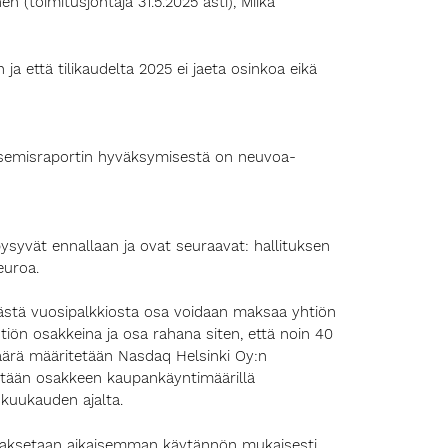
n (toimitusjohtaja 31.5.2025 asti), Miika
ja että tilikaudelta 2025 ei jaeta osinkoa eikä
itsemisraportin hyväksymisestä on neuvoa-
ysyvät ennallaan ja ovat seuraavat: hallituksen
euroa.
eästä vuosipalkkiosta osa voidaan maksaa yhtiön
iön osakkeina ja osa rahana siten, että noin 40
äärä määritetään Nasdaq Helsinki Oy:n
etään osakkeen kaupankäyntimäärillä
kuukauden ajalta.
 maksetaan aikaisemman käytännön mukaisesti