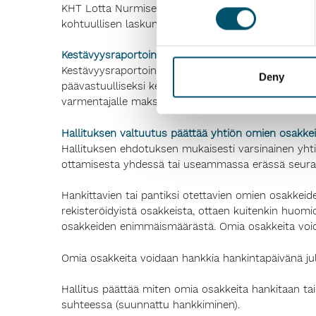
KHT Lotta Nurmisen. Yhtiökokous päätti hallituksen
kohtuullisen laskun mukaan.
Kestävyysraportoinnin varmentaja
Kestävyysraportoinnin varmentajaksi yhtiökokous v
Deny
päävastuulliseksi kestävyysraportoinnin varmentaj
varmentajalle maksetaan palkkio yhtiön hyväksymä
Hallituksen valtuutus päättää
yhtiön omien osakkei
Hallituksen ehdotuksen mukaisesti varsinainen yht
ottamisesta yhdessä tai useammassa erässä seuraa
Hankittavien tai pantiksi otettavien omien osakkei
rekisteröidyistä osakkeista, ottaen kuitenkin huomi
osakkeiden enimmäismäärästä. Omia osakkeita voida
Omia osakkeita voidaan hankkia hankintapäivänä j
Hallitus päättää miten omia osakkeita hankitaan t
suhteessa (suunnattu hankkiminen).