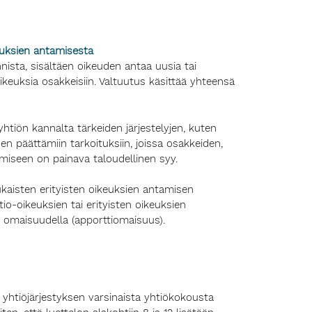
euksien antamisesta
sta, sisältäen oikeuden antaa uusia tai
oikeuksia osakkeisiin. Valtuutus käsittää yhteensä
htiön kannalta tärkeiden järjestelyjen, kuten
ksen päättämiin tarkoituksiin, joissa osakkeiden,
miseen on painava taloudellinen syy.
kaisten erityisten oikeuksien antamisen
o-oikeuksien tai erityisten oikeuksien
a omaisuudella (apporttiomaisuus).
 yhtiöjärjestyksen varsinaista yhtiökokousta