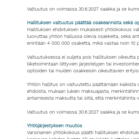
Valtuutus on voimassa 30.6.2027 saakka ja se kum
Hallituksen valtuutus
päättää osakeannista sekä opt
Hallituksen ehdotuksen mukaisesti yhtiökokous val
luovuttaa yhtiön hallussa olevia osakkeita, sekä ant
enintään 4 000 000 osaketta, mikä vastaa noin 10 p
Valtuutuksessa ei suljeta pois hallituksen oikeutta
liiketoimintaan liittyvien järjestelyjen tai investoin
optioiden tai muiden osakkeisiin oikeuttavien erit
Yhtiön hallitus on valtuutettu päättämään kaikista
ehdoista, mukaan lukien maksuajasta, merkintähinna
antamisesta maksutta tai siitä, että merkintähinta
Valtuutus on voimassa 30.6.2027 saakka ja se kum
Yhtiöjärjestyksen muutos
Varsinainen yhtiökokous päätti hallituksen ehdotuks