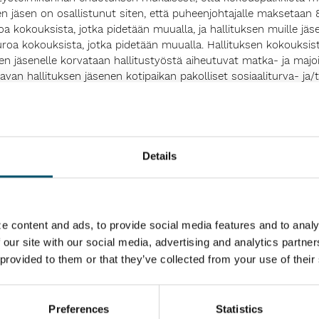
en jäsen on osallistunut siten, että puheenjohtajalle maksetaan
a kokouksista, jotka pidetään muualla, ja hallituksen muille jä
uroa kokouksista, jotka pidetään muualla. Hallituksen kokouksi
ksen jäsenelle korvataan hallitustyöstä aiheutuvat matka- ja maj
n hallituksen jäsenen kotipaikan pakolliset sosiaaliturva- ja/t
tystoimikunnan ehdotuksen mukaisesti, että tarkastus- ja henkil
us- ja henkilöstö- ja palkitsemisvaliokuntien jäsenille maksetaa
 pidetään jäsenen kotimaassa ja 1 000 euroa kokouksista, jotka 
osipalkkiona 10 000 euroa ja henkilöstö- ja palkitsemisvalioku
Details
keenomistajien nimitystoimikunnan ehdotuksen mukaisesti seitse
e content and ads, to provide social media features and to analy
lituksen nykyiset jäsenet Veli-Matti Reinikkala, Sebastian Bonde
 our site with our social media, advertising and analytics partn
äseniksi sekä Sandra Wickström uudeksi jäseneksi. Jäsenet valit
 provided to them or that they’ve collected from your use of their
Preferences
Statistics
hdotuksen mukaisesti tilintarkastusyhteisö KPMG Oy Ab:n, joka on 