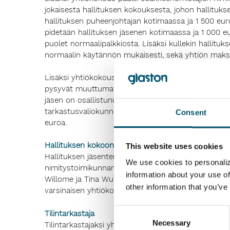
jokaisesta hallituksen kokouksesta, johon hallituks
hallituksen puheenjohtajan kotimaassa ja 1 500 euro
pidetään hallituksen jäsenen kotimaassa ja 1 000 e
puolet normaalipalkkiosta. Lisäksi kullekin hallitu
normaalin käytännön mukaisesti, sekä yhtiön maksava
Lisäksi yhtiökokous päätti osakkeenomistajien nimi
pysyvät muuttumattomina, ja siten kaikille tarkast
jäsen on osallistunut, 500 euroa kokouksista, jotka
tarkastusvaliokunnan puheenjohtajalle maksetaan vu
Consent
euroa.
Hallituksen kokoonpano
This website uses cookies
Hallituksen jäsenten lukumääräksi päätettiin osak
We use cookies to personaliz
nimitystoimikunnan ehdotuksen mukaisesti, että hal
information about your use of
Willome ja Tina Wu valitaan uudelleen hallituksen j
other information that you’ve
varsinaisen yhtiökokouksen päättyessä.
Consent
Tilintarkastaja
Necessary
Selection
Tilintarkastajaksi yhtiökokous valitsi hallituksen e