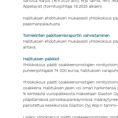
Sarlotta Narjus (16.4.2025 asti), Arja Talma, Tero Te
Äppelqvist (toimitusjohtaja 1.6.2025 alkaen).
Hallituksen ehdotuksen mukaisesti yhtiökokous päätti,
pääomanpalautusta.
Toimielinten palkitsemisraportin vahvistaminen
Hallituksen ehdotuksen mukaisesti yhtiökokous pää
antava.
Hallituksen palkkiot
Yhtiökokous päätti osakkeenomistajien nimitystoimi
puheenjohtajalle 74 000 euroa, hallituksen varapuhe
Yhtiökokous päätti osakkeenomistajien nimitystoim
osakkeina. Hallituksen jäsen voi oman harkintansa 
% kiinteästä vuosipalkkiosta maksetaan Glaston Oy
ylläpitämässä pörssikaupankäynnissä määräytyneen
painotettua keskikurssia Glaston Oyj Abp:n tammi
Lisäksi yhtiökokous päätti osakkeenomistajien ni