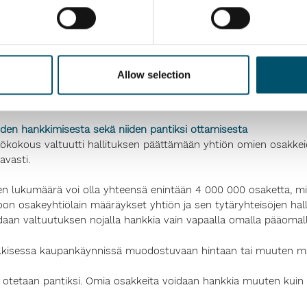
 ehdotuksen mukaisesti, että tilintarkastajalle maksetaan palkk
alitsi hallituksen ehdotuksen mukaisesti kestävyystarkastusyht
Allow selection
aksi KRT Lotta Nurmisen. Yhtiökokous päätti hallituksen ehdotuk
n kestävyysraportoinnin varmentajan kohtuullisen laskun muka
den hankkimisesta sekä niiden pantiksi ottamisesta
iökokous valtuutti hallituksen päättämään yhtiön omien osakkei
vasti.
den lukumäärä voi olla yhteensä enintään 4 000 000 osaketta, mik
oon osakeyhtiölain määräykset yhtiön ja sen tytäryhteisöjen hall
an valtuutuksen nojalla hankkia vain vapaalla omalla pääomall
ulkisessa kaupankäynnissä muodostuvaan hintaan tai muuten m
ai otetaan pantiksi. Omia osakkeita voidaan hankkia muuten ku