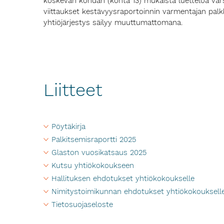
koskevan kohdan (kohta 13) mukaista luetteloa varsin
viittaukset kestävyysraportoinnin varmentajan palk
yhtiöjärjestys säilyy muuttumattomana.
Liitteet
Pöytäkirja
Palkitsemisraportti 2025
Glaston vuosikatsaus 2025
Kutsu yhtiökokoukseen
Hallituksen ehdotukset yhtiökokoukselle
Nimitystoimikunnan ehdotukset yhtiökokouksell
Tietosuojaseloste