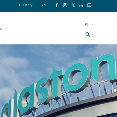
Glastory
GPD
Facebook
Instagram
X
LinkedIn
YouTube
s
Search
MENU