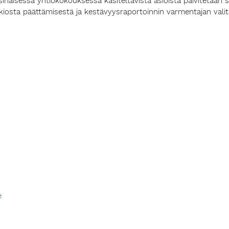
aisessa yhtiökokouksessa käsiteltävistä asioista päivitetään site
kiosta päättämisestä ja kestävyysraportoinnin varmentajan valits
e