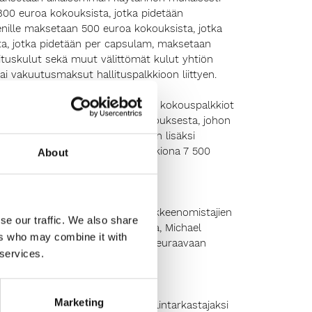
 800 euroa kokouksista, jotka pidetään
senille maksetaan 500 euroa kokouksista, jotka
sta, jotka pidetään per capsulam, maksetaan
oituskulut sekä muut välittömät kulut yhtiön
ai vakuutusmaksut hallituspalkkioon liittyen.
östö- ja palkitsemisvaliokuntien kokouspalkkiot
n kokouspalkkiona jokaisesta kokouksesta, johon
pidetään muualla. Kokouspalkkion lisäksi
nnan puheenjohtajalle vuosipalkkiona 7 500
About
män (7). Yhtiökokous päätti osakkeenomistajien
se our traffic. We also share
stam, Antti Kaunonen, Arja Talma, Michael
ers who may combine it with
tiin toimikaudeksi, joka päättyy seuraavaan
 services.
Marketing
ilmoittanut päävastuulliseksi tilintarkastajaksi