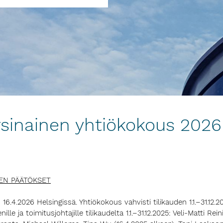
rsinainen yhtiökokous 2026
EN PÄÄTÖKSET
6.4.2026 Helsingissä. Yhtiökokous vahvisti tilikauden 1.1.–31.12.2
le ja toimitusjohtajille tilikaudelta 1.1.–31.12.2025: Veli-Matti R