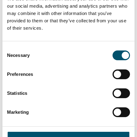
Premier DGU, Großbritannien
our social media, advertising and analytics partners who
may combine it with other information that you’ve
#architectural #IG #IG glass #IG unit #IGU #insulating
provided to them or that they’ve collected from your use
glass #reference #VARIO
of their services.
"Bei Premier DGU wollten wir Dreifach-Isolierglas-
Einheiten mit unterschiedlichen Abstandhalterbreiten
und -tiefen vollautomatisch herstellen. Wir sehen die
Consent
Automatisierung als Schlüssel für den zukünftigen
Necessary
Selection
Erfolg unserer Gruppe, da sie uns eine höhere Effizienz
und Qualität bringt. Genau das ermöglicht uns diese
neue Glaston VARIO FLEX Isolierglas-Linie", sagt Mark
Preferences
Harrison, CEO der United Glass Group.
Lesen Sie mehr
Statistics
Marketing