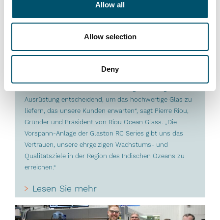
Allow all
Riou Ocean Glass, Mauritius
Allow selection
#architectural #automation #flat glass tempering #glass
tempering #glass tempering process #RC Series
Deny
#reference #RHC
„Bei Riou Ocean Glass ist zuverlässige, leistungsstarke
Ausrüstung entscheidend, um das hochwertige Glas zu
liefern, das unsere Kunden erwarten“, sagt Pierre Riou,
Gründer und Präsident von Riou Ocean Glass. „Die
Vorspann-Anlage der Glaston RC Series gibt uns das
Vertrauen, unsere ehrgeizigen Wachstums- und
Qualitätsziele in der Region des Indischen Ozeans zu
erreichen.“
Lesen Sie mehr