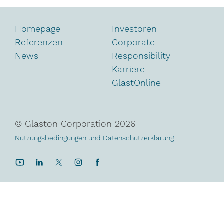
Homepage
Investoren
Referenzen
Corporate
News
Responsibility
Karriere
GlastOnline
© Glaston Corporation
2026
Nutzungsbedingungen und Datenschutzerklärung
YouTube
LinkedIn
Twitter
Instagram
Facebook