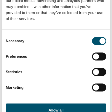
our social media, advertising and analytics partners who
may combine it with other information that you’ve
Riou Ocean Glass, Mauritius
provided to them or that they’ve collected from your use
#architectural #automation #flat glass tempering #glass
of their services.
tempering #glass tempering process #RC Series
#reference #RHC
Consent
„Bei Riou Ocean Glass ist zuverlässige, leistungsstarke
Necessary
Selection
Ausrüstung entscheidend, um das hochwertige Glas zu
liefern, das unsere Kunden erwarten“, sagt Pierre Riou,
Gründer und Präsident von Riou Ocean Glass. „Die
Preferences
Vorspann-Anlage der Glaston RC Series gibt uns das
Vertrauen, unsere ehrgeizigen Wachstums- und
Qualitätsziele in der Region des Indischen Ozeans zu
Statistics
erreichen.“
Lesen Sie mehr
Marketing
Allow all