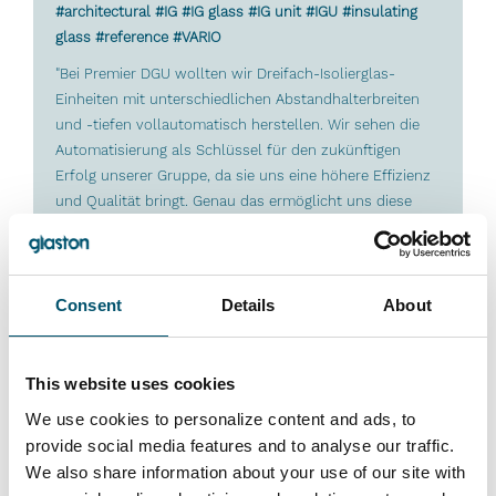
#architectural #IG #IG glass #IG unit #IGU #insulating
glass #reference #VARIO
"Bei Premier DGU wollten wir Dreifach-Isolierglas-
Einheiten mit unterschiedlichen Abstandhalterbreiten
und -tiefen vollautomatisch herstellen. Wir sehen die
Automatisierung als Schlüssel für den zukünftigen
Erfolg unserer Gruppe, da sie uns eine höhere Effizienz
und Qualität bringt. Genau das ermöglicht uns diese
neue Glaston VARIO FLEX Isolierglas-Linie", sagt Mark
Harrison, CEO der United Glass Group.
Lesen Sie mehr
Consent
Details
About
This website uses cookies
We use cookies to personalize content and ads, to
provide social media features and to analyse our traffic.
We also share information about your use of our site with