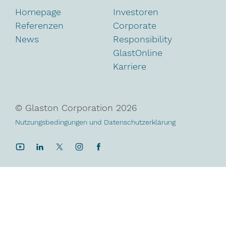
Homepage
Investoren
Referenzen
Corporate
News
Responsibility
GlastOnline
Karriere
© Glaston Corporation
2026
Nutzungsbedingungen und Datenschutzerklärung
YouTube
LinkedIn
Twitter
Instagram
Facebook