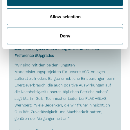
Allow selection
FLACHGLAS Wernberg, Deutschland
Deny
#convection #convection control #flat glass laminating
#laminated glass #laminating #ProL #ProL-zone
#reference #Upgrades
”Wir sind mit den beiden jüngsten
Modernisierungsprojekten für unsere VSG-Anlagen
äußerst zufrieden. Es gab erhebliche Einsparungen beim
Energieverbrauch, die auch positive Auswirkungen auf
die Nachhaltigkeit unseres täglichen Betriebs haben”,
sagt Martin Geiß, Technischer Leiter bei FLACHGLAS
Wernberg. “Viele Bedenken, die wir früher hinsichtlich
Qualität, Zuverlässigkeit und Machbarkeit hatten,
gehören der Vergangenheit an.”