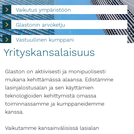
Vaikutus ympäristöön
Glastonin arvoketju
Vastuullinen kumppani
Yrityskansalaisuus
Yrityskansalaisuus
Glaston on aktiivisesti ja monipuolisesti
mukana kehittämässä alaansa. Edistämme
lasinjalostusalan ja sen käyttämien
teknologioiden kehittymistä omassa
toiminnassamme ja kumppaneidemme
kanssa.
Vaikutamme kansainvälisissä lasialan