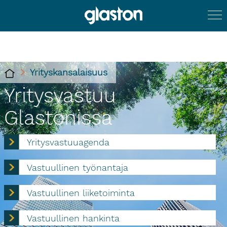
Yrityskansalaisuus
Yritysvastuu
Glastonissa
Yritysvastuuagenda
Vastuullinen työnantaja
Vastuullinen liiketoiminta
Vastuullinen hankinta