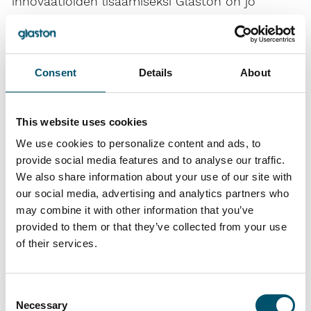
innovaatioiden lisäämiseksi Glaston on jo
kahdesti järjestänyt lasiteollisuuden oman
startup-tapahtuman,
Step Changen
.
Tapahtuma toimii uusien innovoijien,
Consent
Details
About
potentiaalisten kumppanien, asiakkaiden ja
sijoittajien kohtaamispaikkana. Tapahtuma on
järjestetty GPD -konferenssin yhteydessä.
This website uses cookies
We use cookies to personalize content and ads, to
Glaston on mukana lasten tulevaisuutta
provide social media features and to analyse our traffic.
tukevassa ainutlaatuisessa
Ahlström
We also share information about your use of our site with
Collective Impact
-yhteistyöhankkeessa
our social media, advertising and analytics partners who
Suomen UNICEFin kanssa. Ahlström
may combine it with other information that you’ve
Collective Impact on Ahlström-verkoston
provided to them or that they’ve collected from your use
yhtiöiden yhteiskuntavastuuhanke.
of their services.
Eva Ahlströmin säätiön vuonna 2020
Consent
käynnistämä Ahlström Collective Impact on
Necessary
Selection