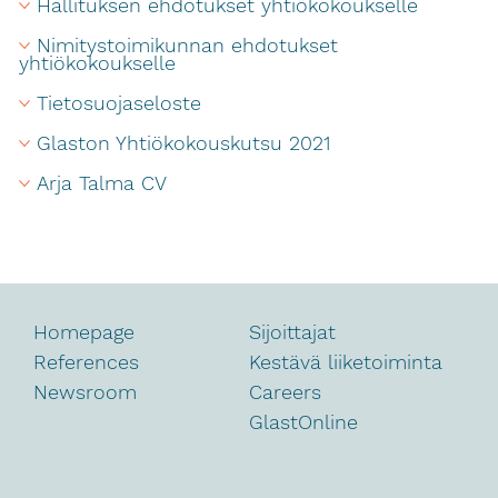
Hallituksen ehdotukset yhtiökokoukselle
Nimitystoimikunnan ehdotukset 
yhtiökokoukselle
Tietosuojaseloste
Glaston Yhtiökokouskutsu 2021
Arja Talma CV
Homepage
Sijoittajat
References
Kestävä liiketoiminta
Newsroom
Careers
GlastOnline