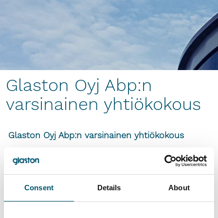
Glaston Oyj Abp:n
varsinainen yhtiökokous
Glaston Oyj Abp:n varsinainen yhtiökokous
Glaston Oyj Abp:n varsinainen yhtiökokous
pidettiin 13.4.2021 Helsingissä. Yhtiökokous
vahvisti tilikauden 1.1.–31.12.2020 tilinpäätöksen
Consent
Details
About
ja konsernitilinpäätöksen, ja myönsi
vastuuvapauden hallituksen jäsenille ja