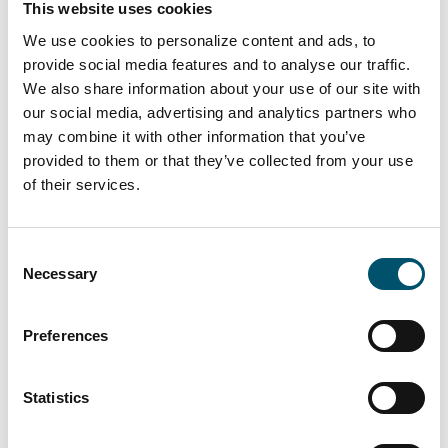
This website uses cookies
toimitusjohtajille tilikaudelta 1.1.–31.12.2020.
We use cookies to personalize content and ads, to
provide social media features and to analyse our traffic.
Hallituksen ehdotuksen mukaisesti
We also share information about your use of our site with
yhtiökokous päätti, että 31.12.2020
our social media, advertising and analytics partners who
päättyneeltä tilikaudelta vahvistetun taseen
may combine it with other information that you’ve
perusteella maksetaan pääomanpalautusta
provided to them or that they’ve collected from your use
0,02 euroa osakkeelta.
of their services.
Pääomanpalautus maksetaan
Consent
osakkeenomistajalle, joka on
Necessary
Selection
täsmäytyspäivänä 15.4.2021 merkittynä
Euroclear Finland Oy:n pitämään yhtiön
Preferences
osakasluetteloon. Pääomanpalautuksen
maksupäivä on 23.4.2021.
Statistics
Kaikki yhtiökokouksen päätökset löytyvät