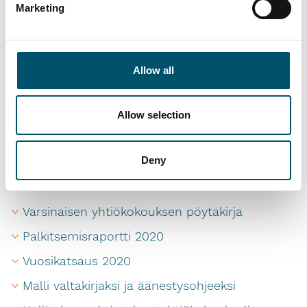
täältä.
Marketing
Tallenne yhtiökokouksen jälkeisestä
virtuaalisesta osakkeenomistajien
tilaisuudesta, jossa toimitusjohtaja Anders
Allow all
Dahlblom esitti englanninkielisen
tervehdyksensä on saatavilla
tästä
.
Allow selection
Yhtiökokouksen
aineistoa
Deny
Varsinaisen yhtiökokouksen pöytäkirja
Palkitsemisraportti 2020
Vuosikatsaus 2020
Malli valtakirjaksi ja äänestysohjeeksi